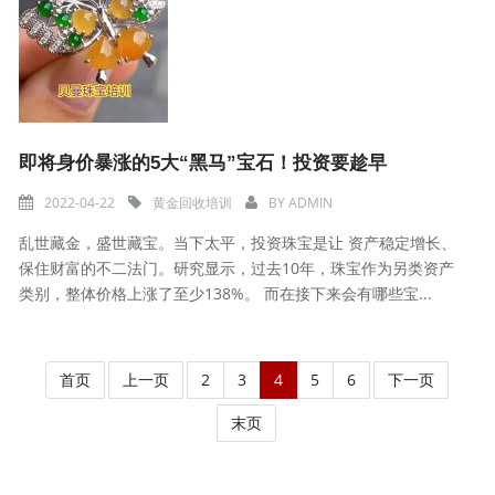
即将身价暴涨的5大“黑马”宝石！投资要趁早
2022-04-22
黄金回收培训
BY
ADMIN
乱世藏金，盛世藏宝。当下太平，投资珠宝是让 资产稳定增长、
保住财富的不二法门。研究显示，过去10年，珠宝作为另类资产
类别，整体价格上涨了至少138%。 而在接下来会有哪些宝...
首页
上一页
2
3
4
5
6
下一页
末页